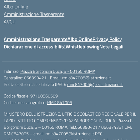
Albo Online
Amministrazione Trasparente
AVCP
Amministrazione Trasparente
Albo Online
Privacy Policy
Dichiarazione di accessibilità
Whistleblowing
Note Legali
Indirizzo:
Piazza Borgoncini Duca, 5 - 00165 ROMA
Centralino:
066390421
Email:
rmic847005@istruzione.it
Posta elettronica certificata (PEC):
rmic847005@pec.istruzione.it
Codice fiscale: 97198560589
Codice meccanografico:
RMIC847005
MINISTERO DELL’ ISTRUZIONE, UFFICIO SCOLASTICO REGIONALE PER IL
LAZIO. ISTITUTO COMPRENSIVO “PIAZZA BORGONCINI DUCA”. Piazza F.
Borgoncini Duca, 5 – 00165 ROMA. Tel.066390421 / 066374351 CM:
RMIC847005 – email: rmic847005@istruzione.it PEC: