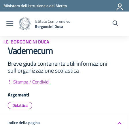
Vai ai contenuti
Vai al menu di navigazione
Vai al footer
Ministero dell'Istruzione e del Merito
Istituto Comprensivo
Borgoncini Duca
I.C. BORGONCINI DUCA
Vademecum
Breve giuda contenente utili informazioni
sull'organizzazione scolastica
Stampa / Condividi
Argomenti
Didattica
Indice della pagina