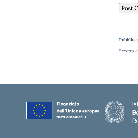
Pubblicat
Eccetto d
Is
B
R