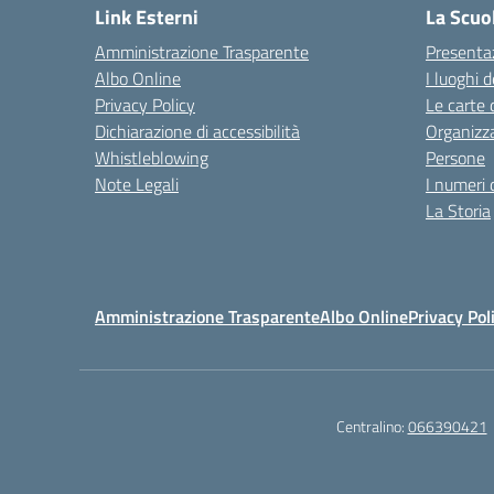
Link Esterni
La Scuo
Amministrazione Trasparente
Presenta
Albo Online
I luoghi d
Privacy Policy
Le carte 
Dichiarazione di accessibilità
Organizz
Whistleblowing
Persone
Note Legali
I numeri 
La Storia
Amministrazione Trasparente
Albo Online
Privacy Pol
Centralino:
066390421