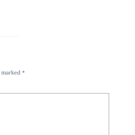
re marked
*