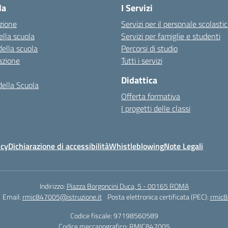
la
I Servizi
zione
Servizi per il personale scolasti
ella scuola
Servizi per famiglie e studenti
della scuola
Percorsi di studio
azione
Tutti i servizi
Didattica
della Scuola
Offerta formativa
I progetti delle classi
icy
Dichiarazione di accessibilità
Whistleblowing
Note Legali
Indirizzo:
Piazza Borgoncini Duca, 5 - 00165 ROMA
Email:
rmic847005@istruzione.it
Posta elettronica certificata (PEC):
rmic8
Codice fiscale: 97198560589
Codice meccanografico:
RMIC847005