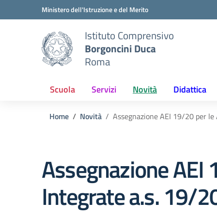
Vai ai contenuti
Vai al menu di navigazione
Vai al footer
Ministero dell'Istruzione e del Merito
Istituto Comprensivo
Borgoncini Duca
Roma
Scuola
Servizi
Novità
Didattica
Home
Novità
Assegnazione AEI 19/20 per le A
Assegnazione AEI 19
Integrate a.s. 19/2