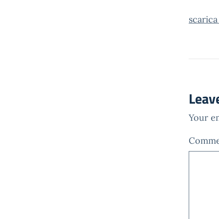
scarica
Leav
Your em
Comm