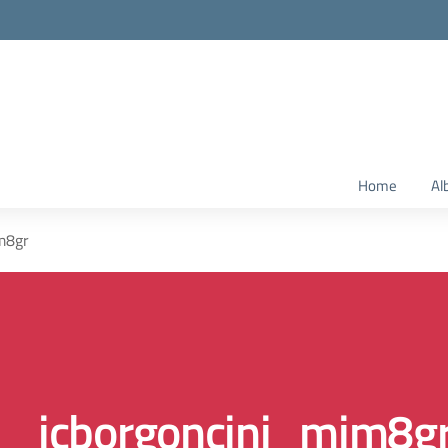
Home
Al
m8gr
icborgoncini_mjm8g