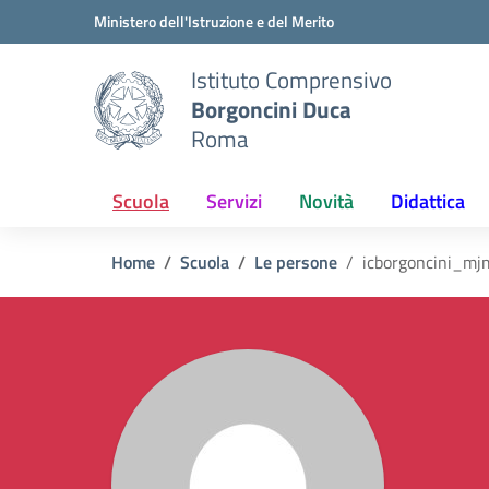
Vai ai contenuti
Vai al menu di navigazione
Vai al footer
Ministero dell'Istruzione e del Merito
Istituto Comprensivo
Borgoncini Duca
Roma
Scuola
Servizi
Novità
Didattica
Home
Scuola
Le persone
icborgoncini_mj