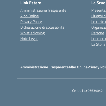
Link Esterni
La Scuo
Amministrazione Trasparente
Presenta
Albo Online
I luoghi d
Privacy Policy
Le carte 
Dichiarazione di accessibilità
Organizz
Whistleblowing
Persone
Note Legali
I numeri 
La Storia
Amministrazione Trasparente
Albo Online
Privacy Pol
Centralino:
066390421