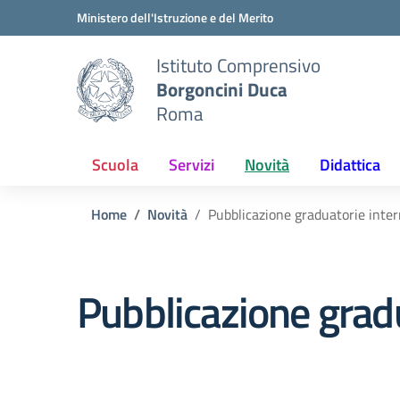
Vai ai contenuti
Vai al menu di navigazione
Vai al footer
Ministero dell'Istruzione e del Merito
Istituto Comprensivo
Borgoncini Duca
Roma
Scuola
Servizi
Novità
Didattica
Home
Novità
Pubblicazione graduatorie inter
Pubblicazione gradu