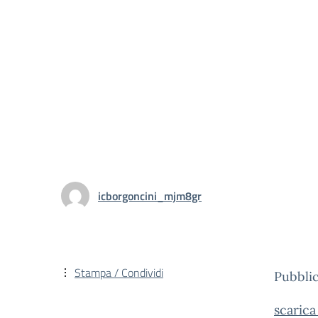
icborgoncini_mjm8gr
Stampa / Condividi
Pubblic
scarica