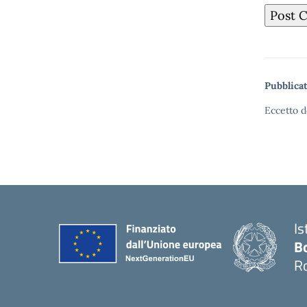
Pubblicat
Eccetto d
Is
B
R