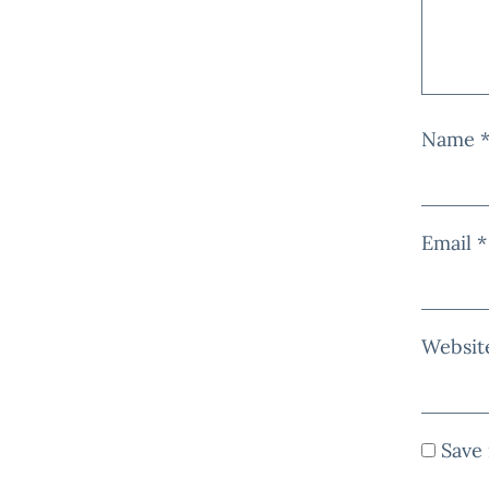
Name
Email
*
Websit
Save 