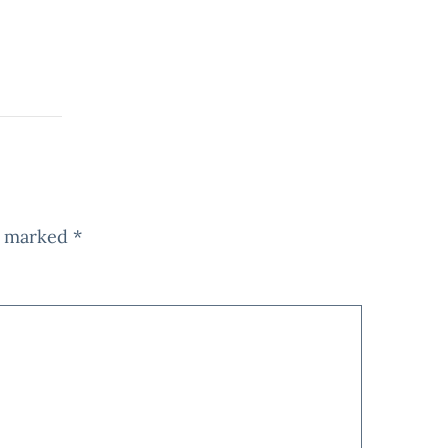
re marked
*