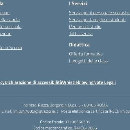
la
I Servizi
zione
Servizi per il personale scolasti
ella scuola
Servizi per famiglie e studenti
della scuola
Percorsi di studio
azione
Tutti i servizi
Didattica
della Scuola
Offerta formativa
I progetti delle classi
icy
Dichiarazione di accessibilità
Whistleblowing
Note Legali
Indirizzo:
Piazza Borgoncini Duca, 5 - 00165 ROMA
Email:
rmic847005@istruzione.it
Posta elettronica certificata (PEC):
rmic8
Codice fiscale: 97198560589
Codice meccanografico:
RMIC847005