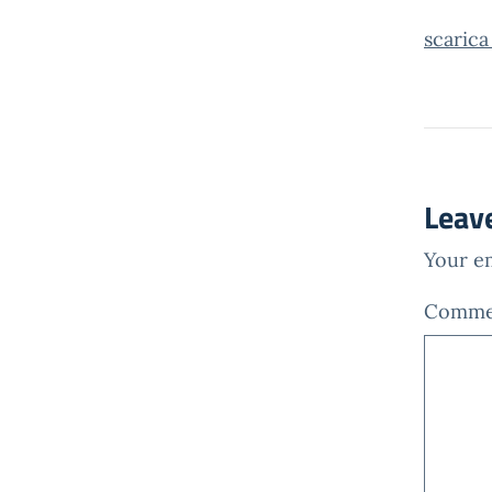
scarica
Leav
Your em
Comm