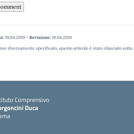
o:
19.04.2019
-
Revisione:
19.04.2019
ove diversamente specificato, questo articolo è stato rilasciato sott
tituto Comprensivo
orgoncini Duca
oma