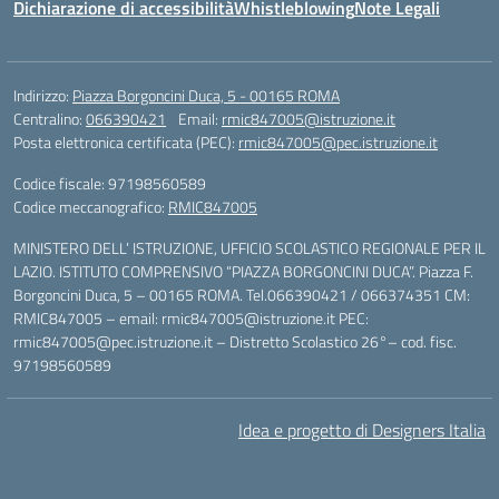
Dichiarazione di accessibilità
Whistleblowing
Note Legali
Indirizzo:
Piazza Borgoncini Duca, 5 - 00165 ROMA
Centralino:
066390421
Email:
rmic847005@istruzione.it
Posta elettronica certificata (PEC):
rmic847005@pec.istruzione.it
Codice fiscale: 97198560589
Codice meccanografico:
RMIC847005
MINISTERO DELL’ ISTRUZIONE, UFFICIO SCOLASTICO REGIONALE PER IL
LAZIO. ISTITUTO COMPRENSIVO “PIAZZA BORGONCINI DUCA”. Piazza F.
Borgoncini Duca, 5 – 00165 ROMA. Tel.066390421 / 066374351 CM:
RMIC847005 – email: rmic847005@istruzione.it PEC:
rmic847005@pec.istruzione.it – Distretto Scolastico 26°– cod. fisc.
97198560589
Idea e progetto di Designers Italia