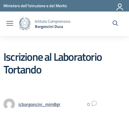
Vai ai contenuti
Vai al menu di navigazione
Vai al footer
Ministero dell'Istruzione e del Merito
Istituto Comprensivo
Borgoncini Duca
Iscrizione al Laboratorio
Tortando
icborgoncini_mjm8gr
0