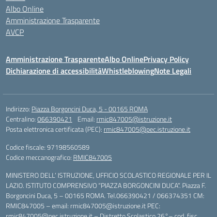
Albo Online
Amministrazione Trasparente
AVCP
Amministrazione Trasparente
Albo Online
Privacy Policy
Dichiarazione di accessibilità
Whistleblowing
Note Legali
Indirizzo:
Piazza Borgoncini Duca, 5 - 00165 ROMA
Centralino:
066390421
Email:
rmic847005@istruzione.it
Posta elettronica certificata (PEC):
rmic847005@pec.istruzione.it
Codice fiscale: 97198560589
Codice meccanografico:
RMIC847005
MINISTERO DELL’ ISTRUZIONE, UFFICIO SCOLASTICO REGIONALE PER IL
LAZIO. ISTITUTO COMPRENSIVO “PIAZZA BORGONCINI DUCA”. Piazza F.
Borgoncini Duca, 5 – 00165 ROMA. Tel.066390421 / 066374351 CM:
RMIC847005 – email: rmic847005@istruzione.it PEC:
rmic847005@pec.istruzione.it – Distretto Scolastico 26°– cod. fisc.