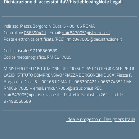
Dichiarazione di accessibilità
Whistleblowing
Note Legali
Indirizzo:
Piazza Borgoncini Duca, 5 - 00165 ROMA
Centralino:
066390421
Email:
rmic847005@istruzione.it
Posta elettronica certificata (PEC):
rmic847005@pec.istruzione.it
Codice fiscale: 97198560589
Codice meccanografico:
RMIC847005
MINISTERO DELL’ ISTRUZIONE, UFFICIO SCOLASTICO REGIONALE PER IL
LAZIO. ISTITUTO COMPRENSIVO “PIAZZA BORGONCINI DUCA”. Piazza F.
Borgoncini Duca, 5 – 00165 ROMA. Tel.066390421 / 066374351 CM:
RMIC847005 – email: rmic847005@istruzione.it PEC:
rmic847005@pec.istruzione.it – Distretto Scolastico 26°– cod. fisc.
97198560589
Idea e progetto di Designers Italia