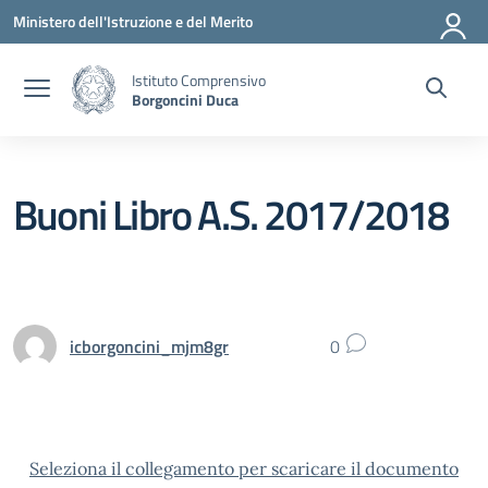
Vai ai contenuti
Vai al menu di navigazione
Vai al footer
Ministero dell'Istruzione e del Merito
Istituto Comprensivo
Borgoncini Duca
Buoni Libro A.S. 2017/2018
icborgoncini_mjm8gr
0
Seleziona il collegamento per scaricare il documento