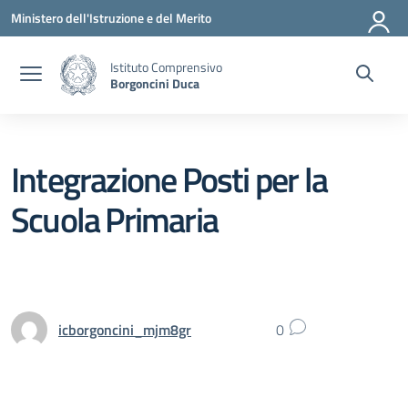
Vai ai contenuti
Vai al menu di navigazione
Vai al footer
Ministero dell'Istruzione e del Merito
Istituto Comprensivo
Borgoncini Duca
Integrazione Posti per la
Scuola Primaria
icborgoncini_mjm8gr
0