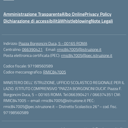
Amministrazione Trasparente
Albo Online
Privacy Policy
Dichiarazione di accessibilità
Whistleblowing
Note Legali
Indirizzo:
Piazza Borgoncini Duca, 5 - 00165 ROMA
Centralino:
066390421
Email:
rmic847005@istruzione.it
Posta elettronica certificata (PEC):
rmic847005@pec.istruzione.it
Codice fiscale: 97198560589
Codice meccanografico:
RMIC847005
MINISTERO DELL’ ISTRUZIONE, UFFICIO SCOLASTICO REGIONALE PER IL
LAZIO. ISTITUTO COMPRENSIVO “PIAZZA BORGONCINI DUCA”. Piazza F.
Borgoncini Duca, 5 – 00165 ROMA. Tel.066390421 / 066374351 CM:
RMIC847005 – email: rmic847005@istruzione.it PEC:
rmic847005@pec.istruzione.it – Distretto Scolastico 26°– cod. fisc.
97198560589