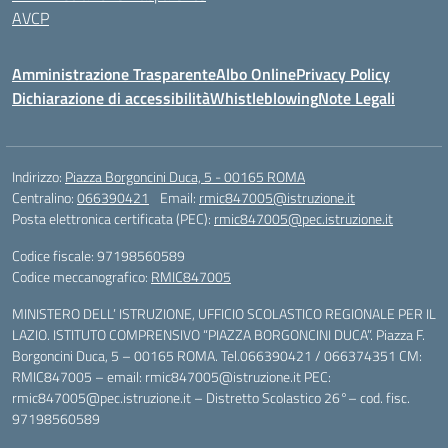
AVCP
Amministrazione Trasparente
Albo Online
Privacy Policy
Dichiarazione di accessibilità
Whistleblowing
Note Legali
Indirizzo:
Piazza Borgoncini Duca, 5 - 00165 ROMA
Centralino:
066390421
Email:
rmic847005@istruzione.it
Posta elettronica certificata (PEC):
rmic847005@pec.istruzione.it
Codice fiscale: 97198560589
Codice meccanografico:
RMIC847005
MINISTERO DELL’ ISTRUZIONE, UFFICIO SCOLASTICO REGIONALE PER IL
LAZIO. ISTITUTO COMPRENSIVO “PIAZZA BORGONCINI DUCA”. Piazza F.
Borgoncini Duca, 5 – 00165 ROMA. Tel.066390421 / 066374351 CM:
RMIC847005 – email: rmic847005@istruzione.it PEC:
rmic847005@pec.istruzione.it – Distretto Scolastico 26°– cod. fisc.
97198560589