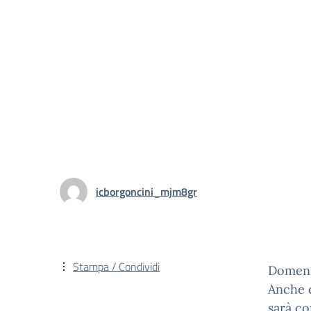
icborgoncini_mjm8gr
Stampa / Condividi
Domeni
Anche q
sarà co