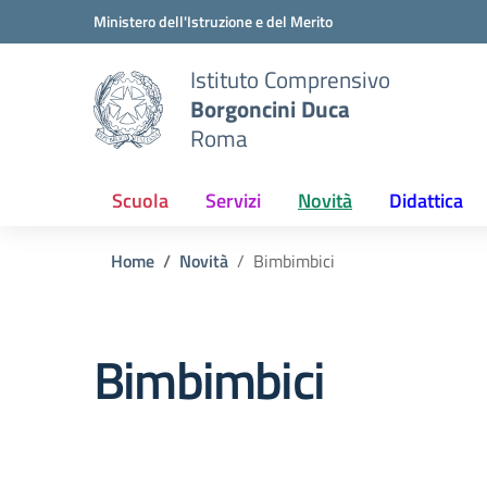
Vai ai contenuti
Vai al menu di navigazione
Vai al footer
Ministero dell'Istruzione e del Merito
Istituto Comprensivo
Borgoncini Duca
Roma
Scuola
Servizi
Novità
Didattica
Home
Novità
Bimbimbici
Bimbimbici