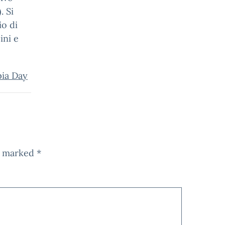
. Si
io di
ini e
pia Day
re marked
*