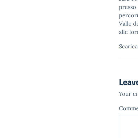
presso 
percorr
Valle d
alle lor
Scarica
Leav
Your em
Comm