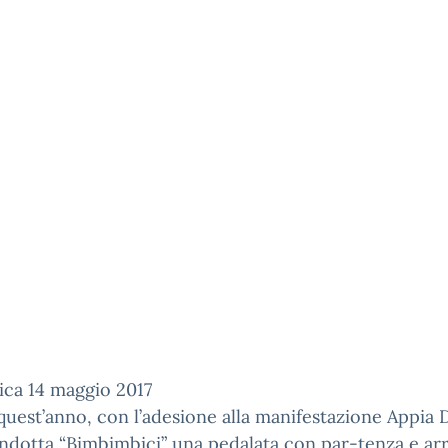
ca 14 maggio 2017
uest’anno, con l’adesione alla manifestazione Appia 
ndotta “Bimbimbici” una pedalata con par-tenza e ar