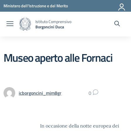
Vai ai contenuti
Vai al menu di navigazione
Vai al footer
Ministero dell'Istruzione e del Merito
Istituto Comprensivo
Borgoncini Duca
Museo aperto alle Fornaci
icborgoncini_mjm8gr
0
In occasione della notte europea dei