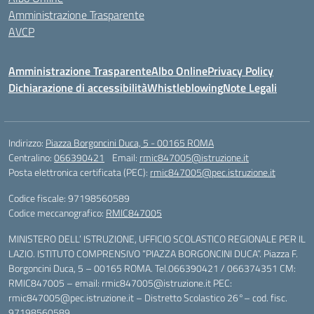
Amministrazione Trasparente
AVCP
Amministrazione Trasparente
Albo Online
Privacy Policy
Dichiarazione di accessibilità
Whistleblowing
Note Legali
Indirizzo:
Piazza Borgoncini Duca, 5 - 00165 ROMA
Centralino:
066390421
Email:
rmic847005@istruzione.it
Posta elettronica certificata (PEC):
rmic847005@pec.istruzione.it
Codice fiscale: 97198560589
Codice meccanografico:
RMIC847005
MINISTERO DELL’ ISTRUZIONE, UFFICIO SCOLASTICO REGIONALE PER IL
LAZIO. ISTITUTO COMPRENSIVO “PIAZZA BORGONCINI DUCA”. Piazza F.
Borgoncini Duca, 5 – 00165 ROMA. Tel.066390421 / 066374351 CM:
RMIC847005 – email: rmic847005@istruzione.it PEC:
rmic847005@pec.istruzione.it – Distretto Scolastico 26°– cod. fisc.
97198560589