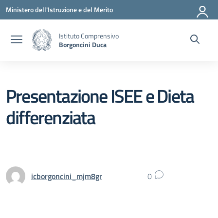
Vai ai contenuti
Vai al menu di navigazione
Vai al footer
Ministero dell'Istruzione e del Merito
Istituto Comprensivo
Borgoncini Duca
Presentazione ISEE e Dieta
differenziata
icborgoncini_mjm8gr
0