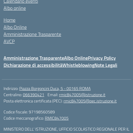
Calendario eventi
Albo online
Home
Albo Online
Amministrazione Trasparente
AVCP
Amministrazione Trasparente
Albo Online
Privacy Policy
Dichiarazione di accessibilità
Whistleblowing
Note Legali
Indirizzo:
Piazza Borgoncini Duca, 5 - 00165 ROMA
Centralino:
066390421
Email:
rmic847005@istruzione.it
Posta elettronica certificata (PEC):
rmic847005@pec.istruzione.it
Codice fiscale: 97198560589
Codice meccanografico:
RMIC847005
MINISTERO DELL’ ISTRUZIONE, UFFICIO SCOLASTICO REGIONALE PER IL