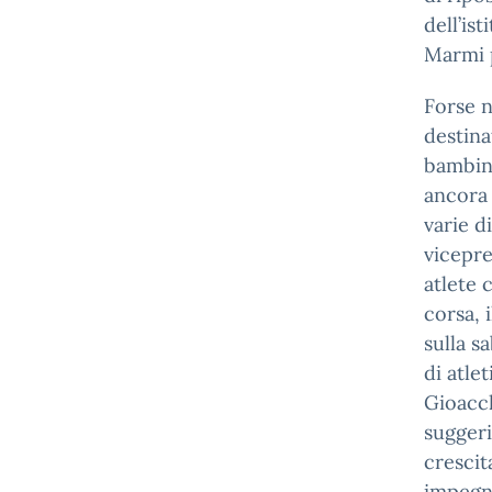
dell’is
Marmi p
Forse n
destina
bambini
ancora 
varie d
vicepre
atlete 
corsa, i
sulla s
di atle
Gioacch
suggeri
crescit
impegni