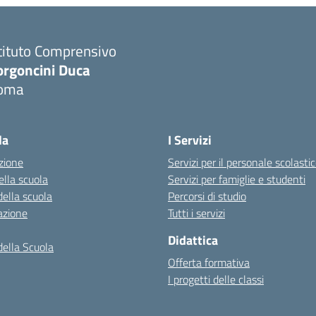
tituto Comprensivo
orgoncini Duca
oma
la
I Servizi
zione
Servizi per il personale scolasti
ella scuola
Servizi per famiglie e studenti
della scuola
Percorsi di studio
azione
Tutti i servizi
Didattica
della Scuola
Offerta formativa
I progetti delle classi