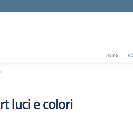
Home
Al
ri
t luci e colori