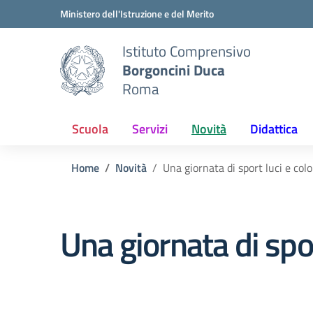
Vai ai contenuti
Vai al menu di navigazione
Vai al footer
Ministero dell'Istruzione e del Merito
Istituto Comprensivo
Borgoncini Duca
Roma
Scuola
Servizi
Novità
Didattica
Home
Novità
Una giornata di sport luci e colo
Una giornata di spor