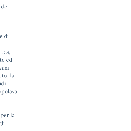
 dei
e di
fica,
te ed
vani
ato, la
udi
popolava
 per la
gli