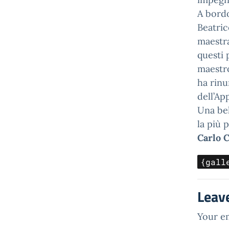
A bordo
Beatric
maestra
questi 
maestro
ha rinu
dell’Ap
Una bel
la più 
Carlo 
{gall
Leav
Your em