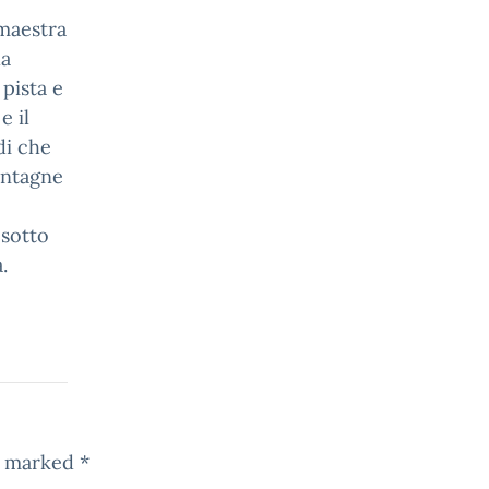
 maestra
la
pista e
e il
di che
ontagne
 sotto
.
re marked
*