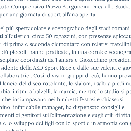
tituto Comprensivo Piazza Borgoncini Duca allo Stadio
er una giornata di sport all’aria aperta.
el più spettacolare e scenografico degli stadi romani
ti all’atletica, circa 50 ragazzini, con presenze spiccat
 di prima e seconda elementare con relativi fratellini
più piccoli, hanno praticato, in una cornice scenogra
iscipline coordinati da Tamara e Gioacchino presiden
sidente della ASD Sport Race e dalle sue valenti e gio
collaboratrici. Così, divisi in gruppi di età, hanno prov
l lancio del disco rotolante, lo slalom, i salti a piedi n
abbia, i ritmi a balzelli, la marcia, mentre lo stadio si 
ti che inciampavano nei bimbetti festosi e chiassosi.
ino, infaticabile manager, ha dispensato consigli e
menti ai genitori sull’alimentazione e sugli stili di vita
a e lo sviluppo dei figli con lo sport e in armonia con 
 scolastici.