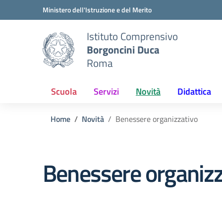
Vai ai contenuti
Vai al menu di navigazione
Vai al footer
Ministero dell'Istruzione e del Merito
Istituto Comprensivo
Borgoncini Duca
Roma
Scuola
Servizi
Novità
Didattica
Home
Novità
Benessere organizzativo
Benessere organizz