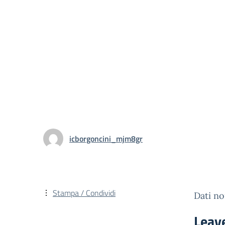
icborgoncini_mjm8gr
Stampa / Condividi
Dati non
Leav