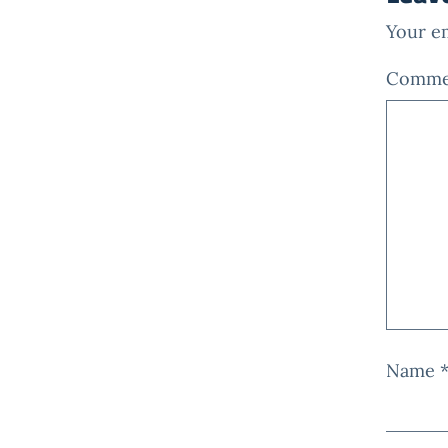
Your em
Comm
Name