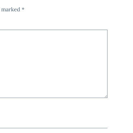
re marked
*