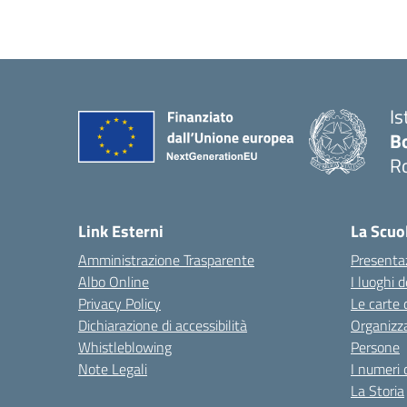
Is
B
R
Link Esterni
La Scuo
Amministrazione Trasparente
Presenta
Albo Online
I luoghi d
Privacy Policy
Le carte 
Dichiarazione di accessibilità
Organizz
Whistleblowing
Persone
Note Legali
I numeri 
La Storia