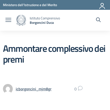
Vai ai contenuti
Vai al menu di navigazione
Vai al footer
Ministero dell'Istruzione e del Merito
Istituto Comprensivo
Borgoncini Duca
Ammontare complessivo dei
premi
icborgoncini_mjm8gr
0