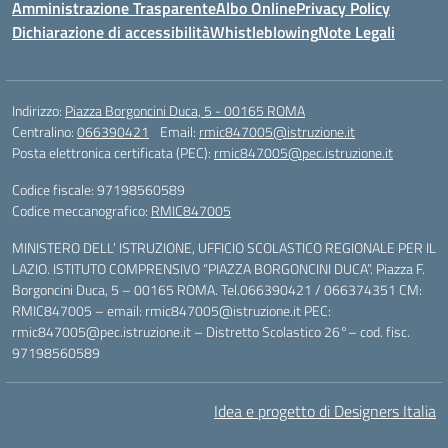
Amministrazione Trasparente
Albo Online
Privacy Policy
Dichiarazione di accessibilità
Whistleblowing
Note Legali
Indirizzo:
Piazza Borgoncini Duca, 5 - 00165 ROMA
Centralino:
066390421
Email:
rmic847005@istruzione.it
Posta elettronica certificata (PEC):
rmic847005@pec.istruzione.it
Codice fiscale: 97198560589
Codice meccanografico:
RMIC847005
MINISTERO DELL’ ISTRUZIONE, UFFICIO SCOLASTICO REGIONALE PER IL
LAZIO. ISTITUTO COMPRENSIVO “PIAZZA BORGONCINI DUCA”. Piazza F.
Borgoncini Duca, 5 – 00165 ROMA. Tel.066390421 / 066374351 CM:
RMIC847005 – email: rmic847005@istruzione.it PEC:
rmic847005@pec.istruzione.it – Distretto Scolastico 26°– cod. fisc.
97198560589
Idea e progetto di Designers Italia