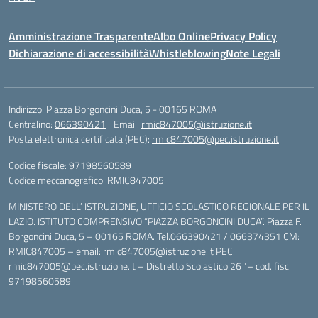
Amministrazione Trasparente
Albo Online
Privacy Policy
Dichiarazione di accessibilità
Whistleblowing
Note Legali
Indirizzo:
Piazza Borgoncini Duca, 5 - 00165 ROMA
Centralino:
066390421
Email:
rmic847005@istruzione.it
Posta elettronica certificata (PEC):
rmic847005@pec.istruzione.it
Codice fiscale: 97198560589
Codice meccanografico:
RMIC847005
MINISTERO DELL’ ISTRUZIONE, UFFICIO SCOLASTICO REGIONALE PER IL
LAZIO. ISTITUTO COMPRENSIVO “PIAZZA BORGONCINI DUCA”. Piazza F.
Borgoncini Duca, 5 – 00165 ROMA. Tel.066390421 / 066374351 CM:
RMIC847005 – email: rmic847005@istruzione.it PEC:
rmic847005@pec.istruzione.it – Distretto Scolastico 26°– cod. fisc.
97198560589