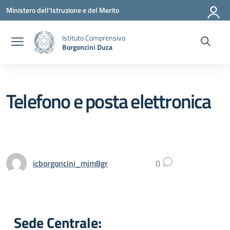
Vai ai contenuti
Vai al menu di navigazione
Vai al footer
Ministero dell'Istruzione e del Merito
Istituto Comprensivo
Borgoncini Duca
Telefono e posta elettronica
icborgoncini_mjm8gr
0
Sede Centrale: