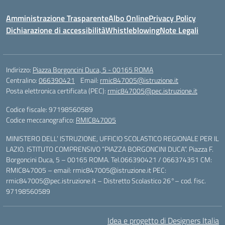
Amministrazione Trasparente
Albo Online
Privacy Policy
Dichiarazione di accessibilità
Whistleblowing
Note Legali
Indirizzo:
Piazza Borgoncini Duca, 5 - 00165 ROMA
Centralino:
066390421
Email:
rmic847005@istruzione.it
Posta elettronica certificata (PEC):
rmic847005@pec.istruzione.it
Codice fiscale: 97198560589
Codice meccanografico:
RMIC847005
MINISTERO DELL’ ISTRUZIONE, UFFICIO SCOLASTICO REGIONALE PER IL
LAZIO. ISTITUTO COMPRENSIVO “PIAZZA BORGONCINI DUCA”. Piazza F.
Borgoncini Duca, 5 – 00165 ROMA. Tel.066390421 / 066374351 CM:
RMIC847005 – email: rmic847005@istruzione.it PEC:
rmic847005@pec.istruzione.it – Distretto Scolastico 26°– cod. fisc.
97198560589
Idea e progetto di Designers Italia