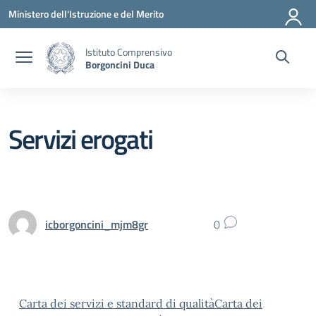
Vai ai contenuti
Vai al menu di navigazione
Vai al footer
Ministero dell'Istruzione e del Merito
Istituto Comprensivo
Borgoncini Duca
Servizi erogati
icborgoncini_mjm8gr
0
Carta dei servizi e standard di qualitàCarta dei