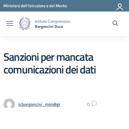
Vai ai contenuti
Vai al menu di navigazione
Vai al footer
Ministero dell'Istruzione e del Merito
Istituto Comprensivo
Borgoncini Duca
Sanzioni per mancata
comunicazioni dei dati
icborgoncini_mjm8gr
0