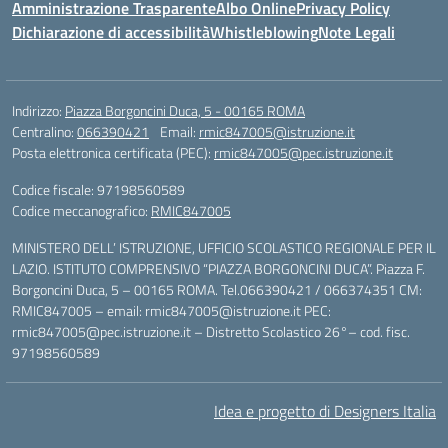
Amministrazione Trasparente
Albo Online
Privacy Policy
Dichiarazione di accessibilità
Whistleblowing
Note Legali
Indirizzo:
Piazza Borgoncini Duca, 5 - 00165 ROMA
Centralino:
066390421
Email:
rmic847005@istruzione.it
Posta elettronica certificata (PEC):
rmic847005@pec.istruzione.it
Codice fiscale: 97198560589
Codice meccanografico:
RMIC847005
MINISTERO DELL’ ISTRUZIONE, UFFICIO SCOLASTICO REGIONALE PER IL
LAZIO. ISTITUTO COMPRENSIVO “PIAZZA BORGONCINI DUCA”. Piazza F.
Borgoncini Duca, 5 – 00165 ROMA. Tel.066390421 / 066374351 CM:
RMIC847005 – email: rmic847005@istruzione.it PEC:
rmic847005@pec.istruzione.it – Distretto Scolastico 26°– cod. fisc.
97198560589
Idea e progetto di Designers Italia