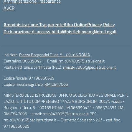
Amministrazione Trasparente
AVCP
Amministrazione Trasparente
Albo Online
Privacy Policy
Dichiarazione di accessibilità
Whistleblowing
Note Legali
Indirizzo:
Piazza Borgoncini Duca, 5 - 00165 ROMA
Centralino:
066390421
Email:
rmic847005@istruzione.it
Posta elettronica certificata (PEC):
rmic847005@pec.istruzione.it
Codice fiscale: 97198560589
Codice meccanografico:
RMIC847005
MINISTERO DELL’ ISTRUZIONE, UFFICIO SCOLASTICO REGIONALE PER IL
LAZIO. ISTITUTO COMPRENSIVO “PIAZZA BORGONCINI DUCA”. Piazza F.
Borgoncini Duca, 5 – 00165 ROMA. Tel.066390421 / 066374351 CM:
RMIC847005 – email: rmic847005@istruzione.it PEC:
rmic847005@pec.istruzione.it – Distretto Scolastico 26°– cod. fisc.
97198560589