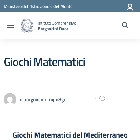
Vai ai contenuti
Vai al menu di navigazione
Vai al footer
Ministero dell'Istruzione e del Merito
Istituto Comprensivo
Borgoncini Duca
Giochi Matematici
icborgoncini_mjm8gr
0
Giochi Matematici del Mediterraneo