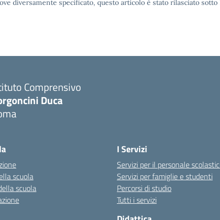
ove diversamente specificato, questo articolo è stato rilasciato sott
tituto Comprensivo
orgoncini Duca
oma
la
I Servizi
zione
Servizi per il personale scolasti
ella scuola
Servizi per famiglie e studenti
della scuola
Percorsi di studio
azione
Tutti i servizi
Didattica