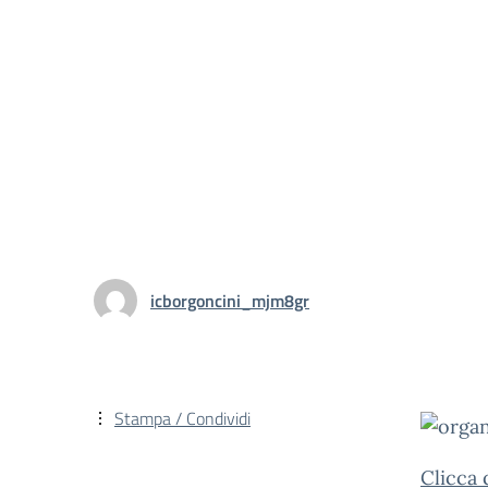
icborgoncini_mjm8gr
Stampa / Condividi
Clicca 