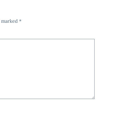
re marked
*