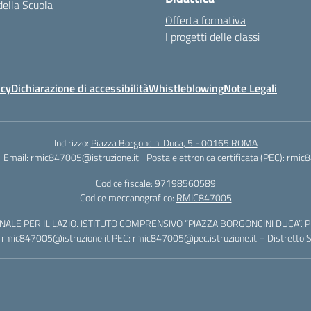
della Scuola
Offerta formativa
I progetti delle classi
icy
Dichiarazione di accessibilità
Whistleblowing
Note Legali
Indirizzo:
Piazza Borgoncini Duca, 5 - 00165 ROMA
Email:
rmic847005@istruzione.it
Posta elettronica certificata (PEC):
rmic8
Codice fiscale: 97198560589
Codice meccanografico:
RMIC847005
ALE PER IL LAZIO. ISTITUTO COMPRENSIVO “PIAZZA BORGONCINI DUCA”. Piaz
ic847005@istruzione.it PEC: rmic847005@pec.istruzione.it – Distretto S