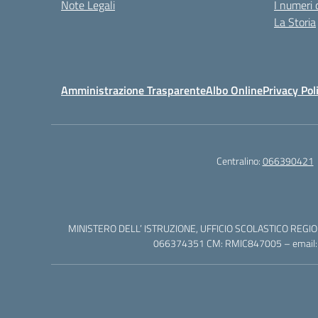
Note Legali
I numeri 
La Storia
Amministrazione Trasparente
Albo Online
Privacy Pol
Centralino:
066390421
MINISTERO DELL’ ISTRUZIONE, UFFICIO SCOLASTICO REGION
066374351 CM: RMIC847005 – email: rm