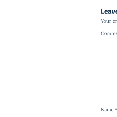
Leav
Your em
Comm
Name