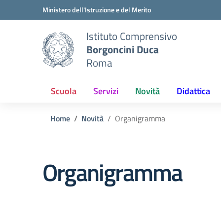
Vai ai contenuti
Vai al menu di navigazione
Vai al footer
Ministero dell'Istruzione e del Merito
Istituto Comprensivo
Borgoncini Duca
Roma
Scuola
Servizi
Novità
Didattica
Home
Novità
Organigramma
Organigramma