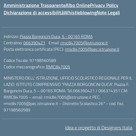
Amministrazione Trasparente
Albo Online
Privacy Policy
Dichiarazione di accessibilità
Whistleblowing
Note Legali
Indirizzo:
Piazza Borgoncini Duca, 5 - 00165 ROMA
Centralino:
066390421
Email:
rmic847005@istruzione.it
Posta elettronica certificata (PEC):
rmic847005@pec.istruzione.it
Codice fiscale: 97198560589
Codice meccanografico:
RMIC847005
MINISTERO DELL’ ISTRUZIONE, UFFICIO SCOLASTICO REGIONALE PER IL
LAZIO. ISTITUTO COMPRENSIVO “PIAZZA BORGONCINI DUCA”. Piazza F.
Borgoncini Duca, 5 – 00165 ROMA. Tel.066390421 / 066374351 CM:
RMIC847005 – email: rmic847005@istruzione.it PEC:
rmic847005@pec.istruzione.it – Distretto Scolastico 26°– cod. fisc.
97198560589
Idea e progetto di Designers Italia