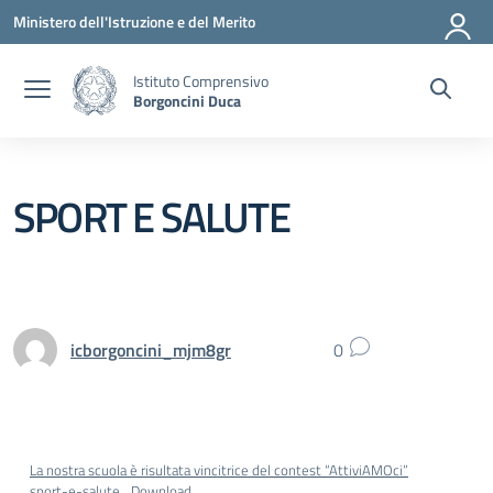
Vai ai contenuti
Vai al menu di navigazione
Vai al footer
Ministero dell'Istruzione e del Merito
Istituto Comprensivo
Borgoncini Duca
SPORT E SALUTE
icborgoncini_mjm8gr
0
La nostra scuola è risultata vincitrice del contest “AttiviAMOci”
sport-e-salute
Download