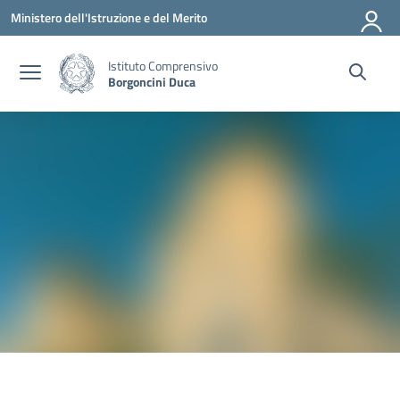
Vai ai contenuti
Vai al menu di navigazione
Vai al footer
Ministero dell'Istruzione e del Merito
Istituto Comprensivo
Borgoncini Duca