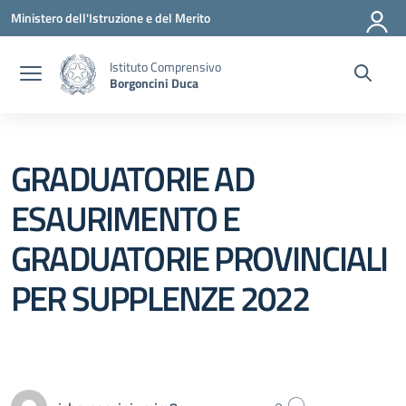
Vai ai contenuti
Vai al menu di navigazione
Vai al footer
Ministero dell'Istruzione e del Merito
Istituto Comprensivo
Borgoncini Duca
GRADUATORIE AD
ESAURIMENTO E
GRADUATORIE PROVINCIALI
PER SUPPLENZE 2022