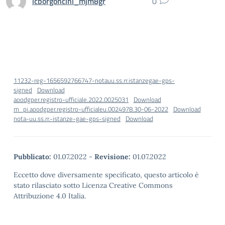
icborgoncini_mjm8gr
0
11232-reg-1656592766747-notauu.ss.rr.istanzegae-gps-
signed
Download
aoodgper.registro-ufficiale.2022.0025031
Download
m_pi.aoodgper.registro-ufficialeu.0024978.30-06-2022
Download
nota-uu.ss.rr.-istanze-gae-gps-signed
Download
Pubblicato:
01.07.2022
-
Revisione:
01.07.2022
Eccetto dove diversamente specificato, questo articolo è
stato rilasciato sotto Licenza Creative Commons
Attribuzione 4.0 Italia.