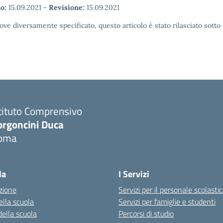
o:
15.09.2021
-
Revisione:
15.09.2021
ove diversamente specificato, questo articolo è stato rilasciato sott
tituto Comprensivo
orgoncini Duca
oma
la
I Servizi
zione
Servizi per il personale scolasti
ella scuola
Servizi per famiglie e studenti
della scuola
Percorsi di studio