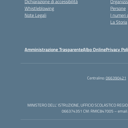
Dichiarazione di accessibilità
Organizz
Whistleblowing
Persone
Note Legali
I numeri 
La Storia
Amministrazione Trasparente
Albo Online
Privacy Pol
Centralino:
066390421
MINISTERO DELL’ ISTRUZIONE, UFFICIO SCOLASTICO REGION
066374351 CM: RMIC847005 – email: rm