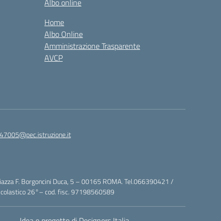
Albo online
Home
Albo Online
Amministrazione Trasparente
AVCP
47005@pec.istruzione.it
za F. Borgoncini Duca, 5 – 00165 ROMA. Tel.066390421 /
colastico 26°– cod. fisc. 97198560589
Idea e progetto di Designers Italia