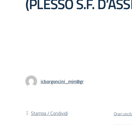
(PLESSO S.F. D’ASSI
icborgoncini_mjm8gr
Stampa / Condividi
Orari uscit