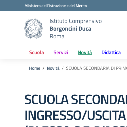
Vai ai contenuti
Vai al menu di navigazione
Vai al footer
Ministero dell'Istruzione e del Merito
Istituto Comprensivo
Borgoncini Duca
Roma
Scuola
Servizi
Novità
Didattica
Home
Novità
SCUOLA SECONDARIA DI PRIMO 
SCUOLA SECONDAR
INGRESSO/USCITA