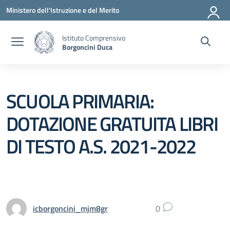
Vai ai contenuti
Vai al menu di navigazione
Vai al footer
Ministero dell'Istruzione e del Merito
Istituto Comprensivo
Borgoncini Duca
SCUOLA PRIMARIA:
DOTAZIONE GRATUITA LIBRI
DI TESTO A.S. 2021-2022
icborgoncini_mjm8gr
0