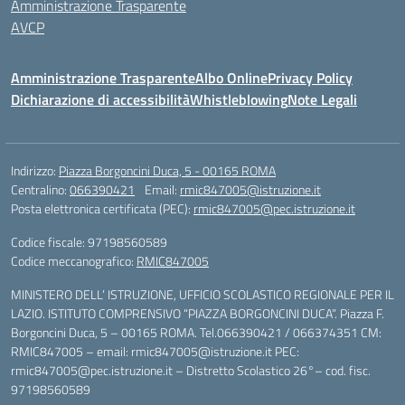
Amministrazione Trasparente
AVCP
Amministrazione Trasparente
Albo Online
Privacy Policy
Dichiarazione di accessibilità
Whistleblowing
Note Legali
Indirizzo:
Piazza Borgoncini Duca, 5 - 00165 ROMA
Centralino:
066390421
Email:
rmic847005@istruzione.it
Posta elettronica certificata (PEC):
rmic847005@pec.istruzione.it
Codice fiscale: 97198560589
Codice meccanografico:
RMIC847005
MINISTERO DELL’ ISTRUZIONE, UFFICIO SCOLASTICO REGIONALE PER IL
LAZIO. ISTITUTO COMPRENSIVO “PIAZZA BORGONCINI DUCA”. Piazza F.
Borgoncini Duca, 5 – 00165 ROMA. Tel.066390421 / 066374351 CM:
RMIC847005 – email: rmic847005@istruzione.it PEC:
rmic847005@pec.istruzione.it – Distretto Scolastico 26°– cod. fisc.
97198560589