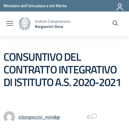
Vai ai contenuti
Vai al menu di navigazione
Vai al footer
Ministero dell'Istruzione e del Merito
Istituto Comprensivo
Borgoncini Duca
CONSUNTIVO DEL
CONTRATTO INTEGRATIVO
DI ISTITUTO A.S. 2020-2021
icborgoncini_mjm8gr
0