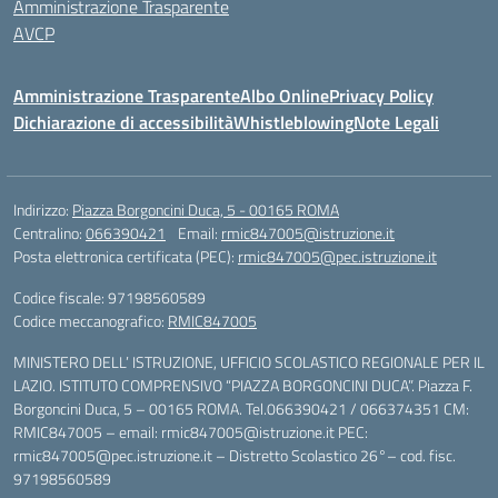
Amministrazione Trasparente
AVCP
Amministrazione Trasparente
Albo Online
Privacy Policy
Dichiarazione di accessibilità
Whistleblowing
Note Legali
Indirizzo:
Piazza Borgoncini Duca, 5 - 00165 ROMA
Centralino:
066390421
Email:
rmic847005@istruzione.it
Posta elettronica certificata (PEC):
rmic847005@pec.istruzione.it
Codice fiscale: 97198560589
Codice meccanografico:
RMIC847005
MINISTERO DELL’ ISTRUZIONE, UFFICIO SCOLASTICO REGIONALE PER IL
LAZIO. ISTITUTO COMPRENSIVO “PIAZZA BORGONCINI DUCA”. Piazza F.
Borgoncini Duca, 5 – 00165 ROMA. Tel.066390421 / 066374351 CM:
RMIC847005 – email: rmic847005@istruzione.it PEC:
rmic847005@pec.istruzione.it – Distretto Scolastico 26°– cod. fisc.
97198560589