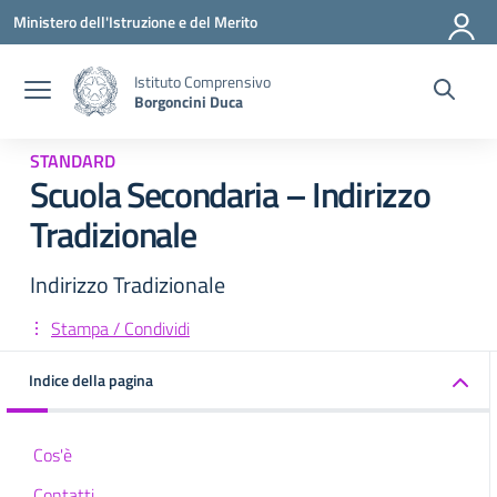
Vai ai contenuti
Vai al menu di navigazione
Vai al footer
Ministero dell'Istruzione e del Merito
Istituto Comprensivo
Borgoncini Duca
STANDARD
Scuola Secondaria – Indirizzo
Tradizionale
Indirizzo Tradizionale
Stampa / Condividi
Indice della pagina
Cos'è
Contatti