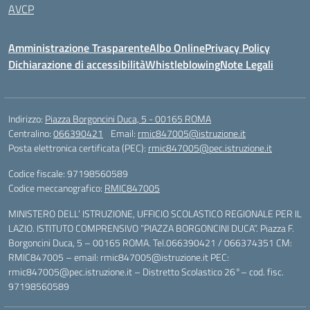
AVCP
Amministrazione Trasparente
Albo Online
Privacy Policy
Dichiarazione di accessibilità
Whistleblowing
Note Legali
Indirizzo:
Piazza Borgoncini Duca, 5 - 00165 ROMA
Centralino:
066390421
Email:
rmic847005@istruzione.it
Posta elettronica certificata (PEC):
rmic847005@pec.istruzione.it
Codice fiscale: 97198560589
Codice meccanografico:
RMIC847005
MINISTERO DELL’ ISTRUZIONE, UFFICIO SCOLASTICO REGIONALE PER IL
LAZIO. ISTITUTO COMPRENSIVO “PIAZZA BORGONCINI DUCA”. Piazza F.
Borgoncini Duca, 5 – 00165 ROMA. Tel.066390421 / 066374351 CM:
RMIC847005 – email: rmic847005@istruzione.it PEC:
rmic847005@pec.istruzione.it – Distretto Scolastico 26°– cod. fisc.
97198560589