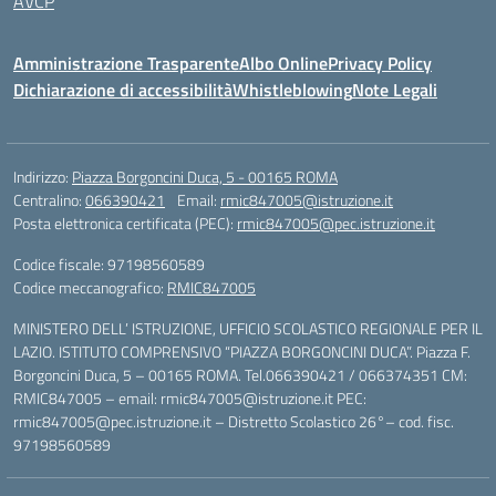
AVCP
Amministrazione Trasparente
Albo Online
Privacy Policy
Dichiarazione di accessibilità
Whistleblowing
Note Legali
Indirizzo:
Piazza Borgoncini Duca, 5 - 00165 ROMA
Centralino:
066390421
Email:
rmic847005@istruzione.it
Posta elettronica certificata (PEC):
rmic847005@pec.istruzione.it
Codice fiscale: 97198560589
Codice meccanografico:
RMIC847005
MINISTERO DELL’ ISTRUZIONE, UFFICIO SCOLASTICO REGIONALE PER IL
LAZIO. ISTITUTO COMPRENSIVO “PIAZZA BORGONCINI DUCA”. Piazza F.
Borgoncini Duca, 5 – 00165 ROMA. Tel.066390421 / 066374351 CM:
RMIC847005 – email: rmic847005@istruzione.it PEC:
rmic847005@pec.istruzione.it – Distretto Scolastico 26°– cod. fisc.
97198560589