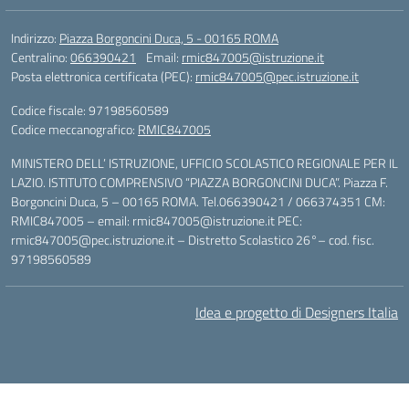
Indirizzo:
Piazza Borgoncini Duca, 5 - 00165 ROMA
Centralino:
066390421
Email:
rmic847005@istruzione.it
Posta elettronica certificata (PEC):
rmic847005@pec.istruzione.it
Codice fiscale: 97198560589
Codice meccanografico:
RMIC847005
MINISTERO DELL’ ISTRUZIONE, UFFICIO SCOLASTICO REGIONALE PER IL
LAZIO. ISTITUTO COMPRENSIVO “PIAZZA BORGONCINI DUCA”. Piazza F.
Borgoncini Duca, 5 – 00165 ROMA. Tel.066390421 / 066374351 CM:
RMIC847005 – email: rmic847005@istruzione.it PEC:
rmic847005@pec.istruzione.it – Distretto Scolastico 26°– cod. fisc.
97198560589
Idea e progetto di Designers Italia