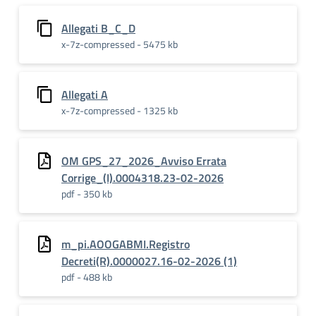
Allegati B_C_D
x-7z-compressed - 5475 kb
Allegati A
x-7z-compressed - 1325 kb
OM GPS_27_2026_Avviso Errata
Corrige_(I).0004318.23-02-2026
pdf - 350 kb
m_pi.AOOGABMI.Registro
Decreti(R).0000027.16-02-2026 (1)
pdf - 488 kb