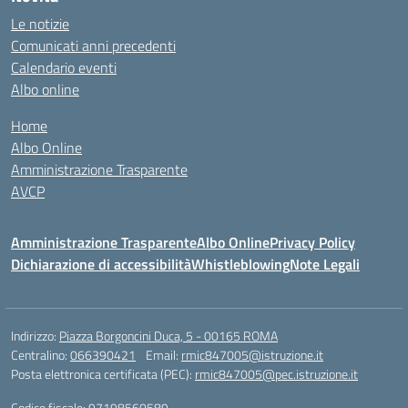
Le notizie
Comunicati anni precedenti
Calendario eventi
Albo online
Home
Albo Online
Amministrazione Trasparente
AVCP
Amministrazione Trasparente
Albo Online
Privacy Policy
Dichiarazione di accessibilità
Whistleblowing
Note Legali
Indirizzo:
Piazza Borgoncini Duca, 5 - 00165 ROMA
Centralino:
066390421
Email:
rmic847005@istruzione.it
Posta elettronica certificata (PEC):
rmic847005@pec.istruzione.it
Codice fiscale: 97198560589