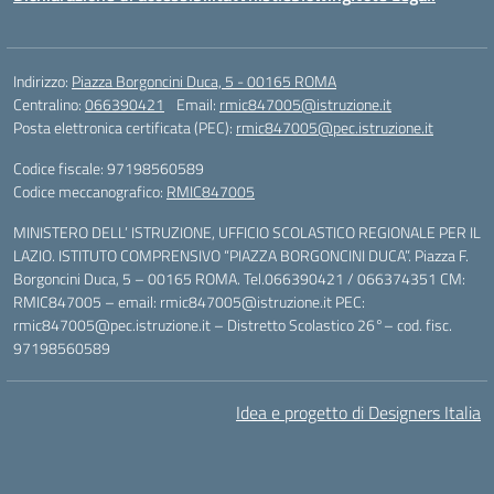
Indirizzo:
Piazza Borgoncini Duca, 5 - 00165 ROMA
Centralino:
066390421
Email:
rmic847005@istruzione.it
Posta elettronica certificata (PEC):
rmic847005@pec.istruzione.it
Codice fiscale: 97198560589
Codice meccanografico:
RMIC847005
MINISTERO DELL’ ISTRUZIONE, UFFICIO SCOLASTICO REGIONALE PER IL
LAZIO. ISTITUTO COMPRENSIVO “PIAZZA BORGONCINI DUCA”. Piazza F.
Borgoncini Duca, 5 – 00165 ROMA. Tel.066390421 / 066374351 CM:
RMIC847005 – email: rmic847005@istruzione.it PEC:
rmic847005@pec.istruzione.it – Distretto Scolastico 26°– cod. fisc.
97198560589
Idea e progetto di Designers Italia