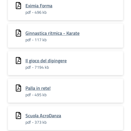
Eximia Forma
pdf - 496 kb
Ginnastica ritmica - Karate
pdf - 117 kb
Il gioco del dipingere
pdf - 7194 kb
Palla in rete!
pdf - 495 kb
Scuola AcroDanza
pdf - 373 kb