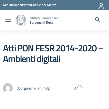
Vai ai contenuti
Vai al menu di navigazione
Vai al footer
Ministero dell'Istruzione e del Merito
Istituto Comprensivo
Borgoncini Duca
Atti PON FESR 2014-2020 –
Ambienti digitali
icborgoncini_mjm8gr
0