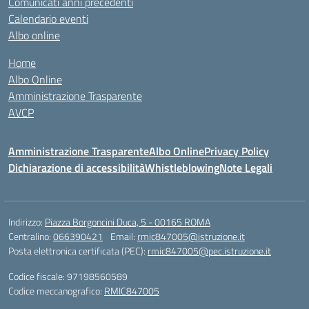
Comunicati anni precedenti
Calendario eventi
Albo online
Home
Albo Online
Amministrazione Trasparente
AVCP
Amministrazione Trasparente
Albo Online
Privacy Policy
Dichiarazione di accessibilità
Whistleblowing
Note Legali
Indirizzo:
Piazza Borgoncini Duca, 5 - 00165 ROMA
Centralino:
066390421
Email:
rmic847005@istruzione.it
Posta elettronica certificata (PEC):
rmic847005@pec.istruzione.it
Codice fiscale: 97198560589
Codice meccanografico:
RMIC847005