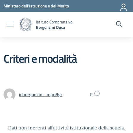
Vai ai contenuti
Vai al menu di navigazione
Vai al footer
Ministero dell'Istruzione e del Merito
Istituto Comprensivo
Borgoncini Duca
Criteri e modalità
icborgoncini_mjm8gr
0
Dati non inerenti all’attività istituzionale della scuola.