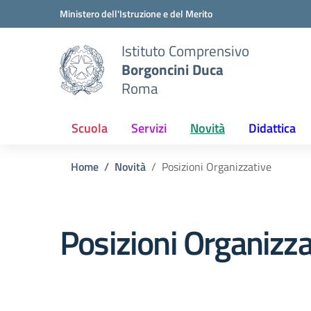
Vai ai contenuti
Vai al menu di navigazione
Vai al footer
Ministero dell'Istruzione e del Merito
Istituto Comprensivo
Borgoncini Duca
Roma
Scuola
Servizi
Novità
Didattica
Home
Novità
Posizioni Organizzative
Posizioni Organizza