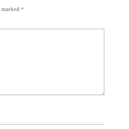
re marked
*