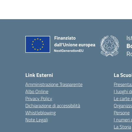
Is
B
R
Link Esterni
La Scuo
Amministrazione Trasparente
Presenta
Albo Online
I luoghi d
Privacy Policy
Le carte 
Dichiarazione di accessibilità
Organizz
Whistleblowing
Persone
Note Legali
I numeri 
La Storia