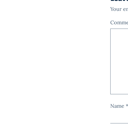
Your em
Comm
Name